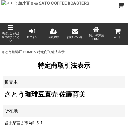
SATO COFFEE ROASTERS
カート
商品はこちらよ
さとう衣料店
りお選びくださ
ログイン
会員登録
お問い合わせ
カート
HOME
い
さとう珈琲豆 HOME
>
特定商取引法表示
特定商取引法表示
販売主
さとう珈琲豆直売 佐藤育美
所在地
岩手県宮古市向町5-1