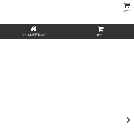
カート
さとう衣料店 HOME
カート