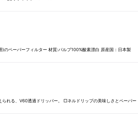
4杯用)のペーパーフィルター 材質:パルプ100%酸素漂白 原産国：日本製
変えられる、V60透過ドリッパー。 □ネルドリップの美味しさとペーパ