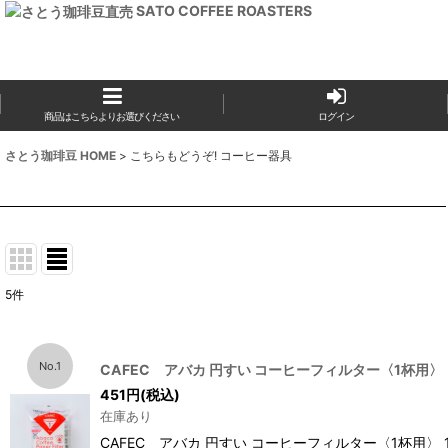
SATO COFFEE ROASTERS
商品はこちらよりお選びください
ログイン
さとう珈琲豆 HOME
>
こちらもどうぞ! コーヒー器具
5
件
No.1
CAFEC アバカ 円すい コーヒーフィルター〈1杯用〉
451
円
(税込)
在庫あり
CAFEC アバカ 円すい コーヒーフィルター〈1杯用〉 10