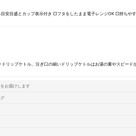
きる目安目盛とカップ表示付き □フタをしたまま電子レンジOK □持ちや
ヒードリップケトル。注ぎ口の細いドリップケトルはお湯の量やスピード
豆をお届けします
ッグ