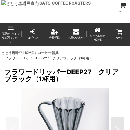
SATO COFFEE ROASTERS
カート
商品はこちらよ
さとう衣料店
りお選びくださ
ログイン
会員登録
お問い合わせ
カート
HOME
い
さとう珈琲豆 HOME
>
コーヒー器具
>
フラワードリッパーDEEP27 クリアブラック（1杯用）
フラワードリッパーDEEP27 クリア
ブラック（1杯用）