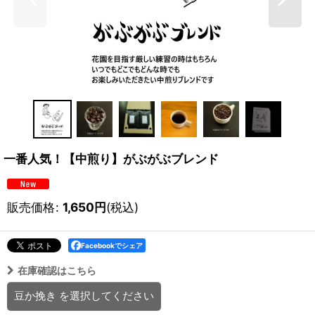
一番人気！【中煎り】がぶがぶブレンド
販売価格
:
1,650
円
(税込)
Facebookでシェア
在庫確認はこちら
豆か挽き
を選択してください