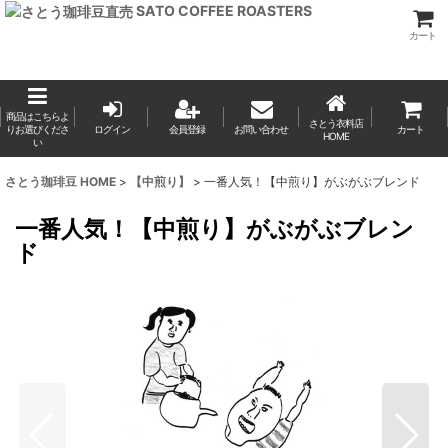
SATO COFFEE ROASTERS
カート
商品はこちらよ
さとう衣料店
りお選びくださ
ログイン
会員登録
お問い合わせ
カート
HOME
い
さとう珈琲豆 HOME
>
【中煎り】
>
一番人気！【中煎り】がぶがぶブレンド
一番人気！【中煎り】がぶがぶブレン
ド