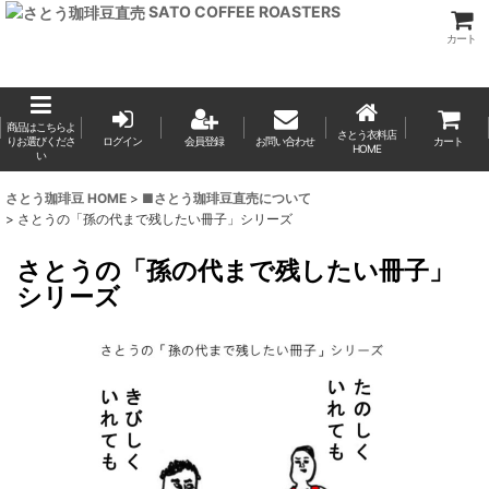
SATO COFFEE ROASTERS
カート
商品はこちらよ
さとう衣料店
りお選びくださ
ログイン
会員登録
お問い合わせ
カート
HOME
い
さとう珈琲豆 HOME
>
■さとう珈琲豆直売について
>
さとうの「孫の代まで残したい冊子」シリーズ
さとうの「孫の代まで残したい冊子」
シリーズ