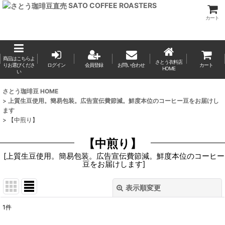
SATO COFFEE ROASTERS
カート
商品はこちらよ
さとう衣料店
りお選びくださ
ログイン
会員登録
お問い合わせ
カート
HOME
い
さとう珈琲豆 HOME
>
上質生豆使用。簡易包装。広告宣伝費節減。鮮度本位のコーヒー豆をお届けし
ます
>
【中煎り】
【中煎り】
[
上質生豆使用。簡易包装。広告宣伝費節減。鮮度本位のコーヒー
豆をお届けします
]
表示順変更
閉じる
1
件
表示数
: