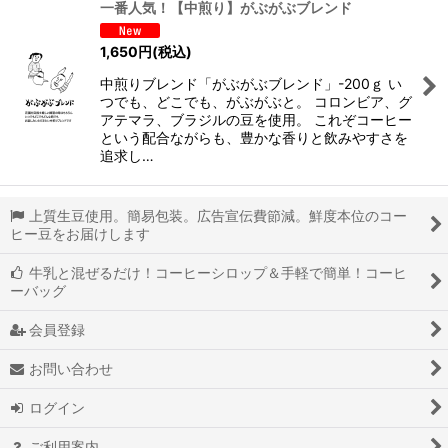
一番人気！【中煎り】がぶがぶブレンド
並び順
:
1,650
円
(税込)
中煎りブレンド「がぶがぶブレンド」-200ｇ い
絞り込む
つでも、どこでも、がぶがぶと。 コロンビア、グ
アテマラ、ブラジルの豆を使用。 これぞコーヒー
という配合ながらも、豊かな香りと飲みやすさを
追求し…
上質生豆使用。簡易包装。広告宣伝費節減。鮮度本位のコー
ヒー豆をお届けします
牛乳と混ぜるだけ！コーヒーシロップ＆手軽で簡単！コーヒ
ーバッグ
会員登録
お問い合わせ
ログイン
ご利用案内